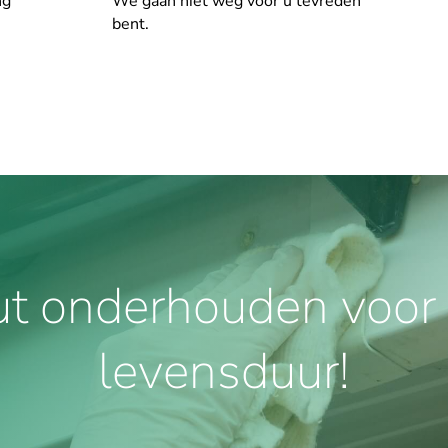
ng
We gaan niet weg voor u tevreden
bent.
ut onderhouden voor 
levensduur!