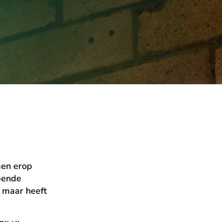
men erop
pende
, maar heeft