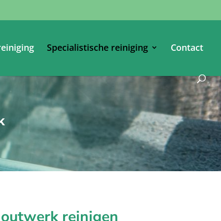
einiging
Specialistische reiniging
Contact
k
houtwerk reinigen