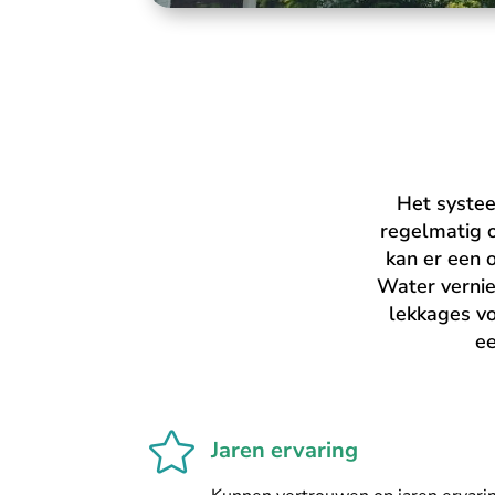
Het systee
regelmatig 
kan er een 
Water vernie
lekkages vo
ee

Jaren ervaring