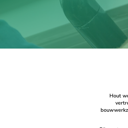
Hout wo
vert
bouwwerkzaa