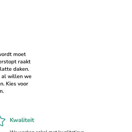
 wordt moet
rstopt raakt
latte daken.
 al willen we
n. Kies voor
en.

Kwaliteit