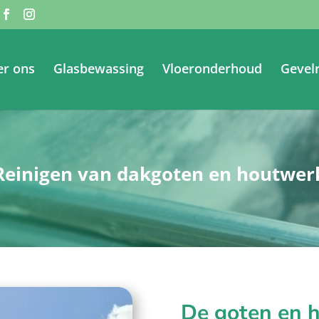
er ons
Glasbewassing
Vloeronderhoud
Gevelr
Reinigen van dakgoten en houtwer
De goten en 